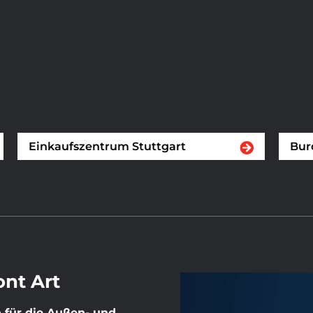
Einkaufszentrum Stuttgart
Bur
ont Art
n für die Außen- und