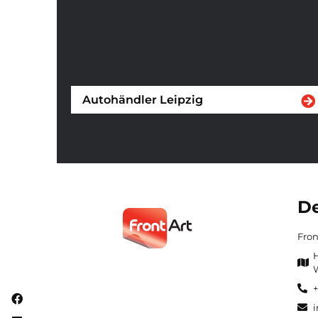
Autohändler Leipzig
De
Fro
H
+
i