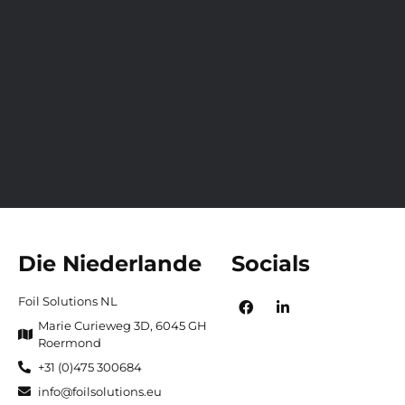
Die Niederlande
Socials
Foil Solutions NL
Marie Curieweg 3D, 6045 GH
Roermond
+31 (0)475 300684
info@foilsolutions.eu