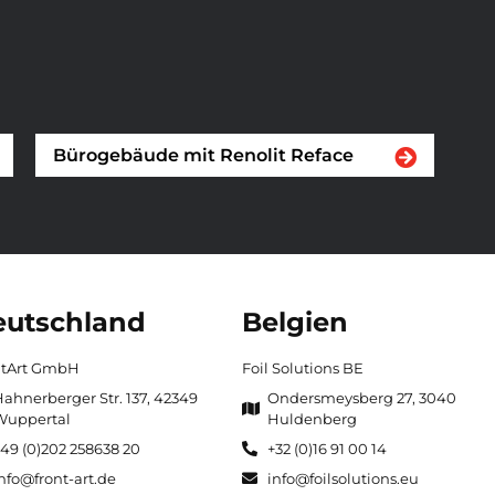
Bürogebäude mit Renolit Reface
utschland
Belgien
ntArt GmbH
Foil Solutions BE
ahnerberger Str. 137, 42349
Ondersmeysberg 27, 3040
Wuppertal
Huldenberg
49 (0)202 258638 20
+32 (0)16 91 00 14
nfo@front-art.de
info@foilsolutions.eu