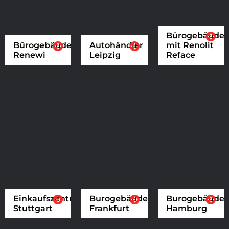
Bürogebäude
Bürogebäude
Autohändler
mit Renolit
Renewi
Leipzig
Reface
Einkaufszentrum
Burogebäude
Burogebäude
Stuttgart
Frankfurt
Hamburg