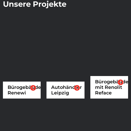
Unsere Projekte
Bürogebäude
Bürogebäude
Autohändler
mit Renolit
Renewi
Leipzig
Reface